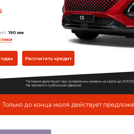
Б
вет:
190 мм
стики
годах
Рассчитать кредит
*Условия действуют при оставлении заявки на сайте до 31.07.2
Не является публичной офертой
олько до конца июля действует предложени