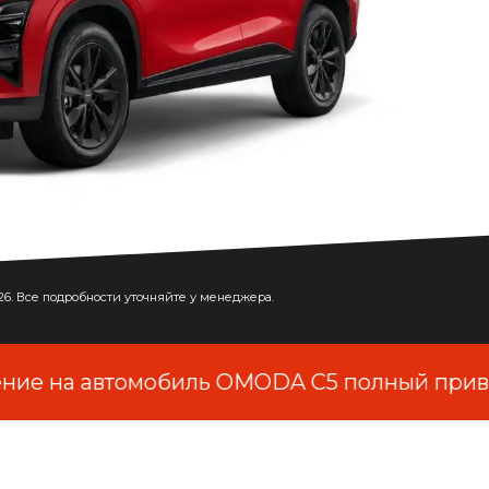
026. Все подробности уточняйте у менеджера.
е на автомобиль OMODA С5 полный привод з