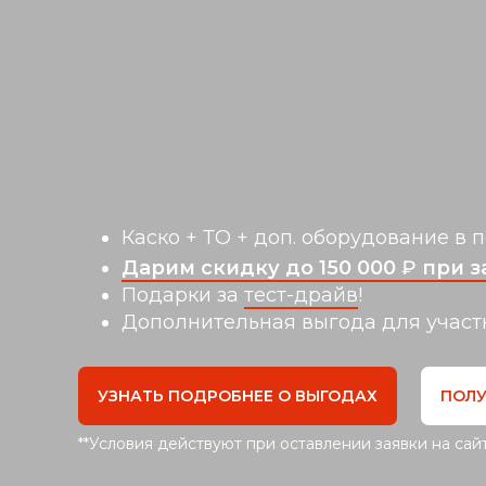
Каско + ТО + доп. оборудование в 
Дарим скидку до 150 000
₽
при з
Подарки за
тест-драйв
!
Дополнительная выгода для участ
УЗНАТЬ ПОДРОБНЕЕ О ВЫГОДАХ
ПОЛУ
НЕТ ВОЗМОЖНОСТИ ПРИЕХАТЬ НА 
*
*Условия действуют при оставлении заявки на сай
ДРАЙВ?
ТОГДА МЫ ПРИЕДЕМ САМИ И ПРОВЕД
ЕГО