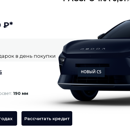
 ₽*
дарок в день покупки
Б
освет:
190 мм
годах
Рассчитать кредит