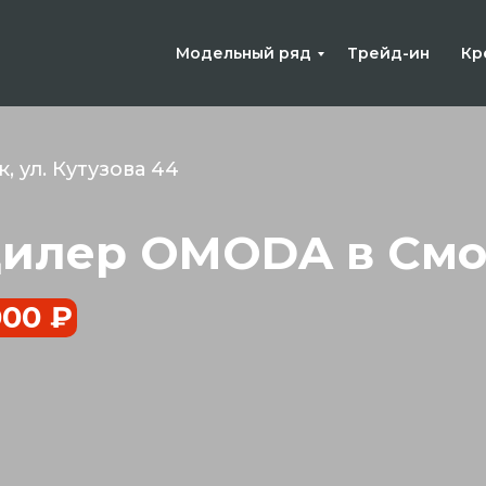
Модельный ряд
Трейд-ин
Кр
, ул. Кутузова 44
илер OMODA в Смо
00 ₽