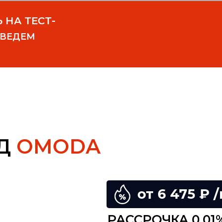
ЯД
OMODA
от 6 475 ₽ 
РАССРОЧКА 0,01%