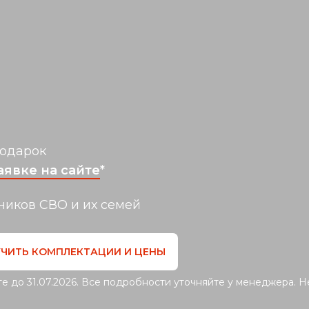
подарок
аявке на сайте
*
ников СВО и их семей
ЧИТЬ КОМПЛЕКТАЦИИ И ЦЕНЫ
ТЕСТ-
те до 31.07.2026. Все подробности уточняйте у менеджера. 
ЗА
ЕМ