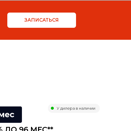
У дилера в наличии
/мес
 ДО 96 МЕС**